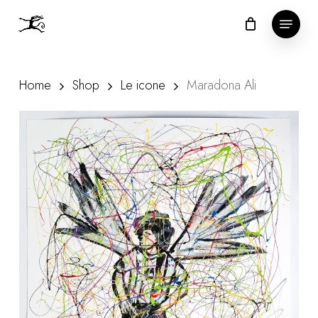
Skip
Menu
to
Close
main
Menu
content
Home
Shop
Le icone
Maradona Ali