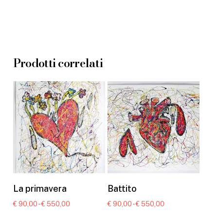
Prodotti correlati
Questo
Ques
prodotto
prod
Scegli
Scegli
La primavera
Battito
ha
ha
Fascia
Fascia
€
90,00
-
€
550,00
€
90,00
-
€
550,00
più
più
di
di