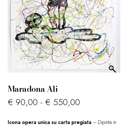
Maradona Ali
Fascia
€
90,00
-
€
550,00
di
prezzo:
Icona opera unica su carta pregiata
– Dipinta in
da