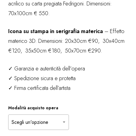
acrilico su carta pregiata Fedrigoni. Dimensioni:
€ 90,00
70x100cm € 550.
a
€ 550,00
Icona su stampa in serigrafia materica
– Effetto
materico 3D. Dimensioni: 20x30cm €90, 30x40cm
€120, 35x50cm €180, 50x70cm €290.
✓ Garanzia e autenticità dell’opera
✓ Spedizione sicura e protetta
✓ Firma certificata dell’artista
Modalità acquisto opera
Scegli un'opzione