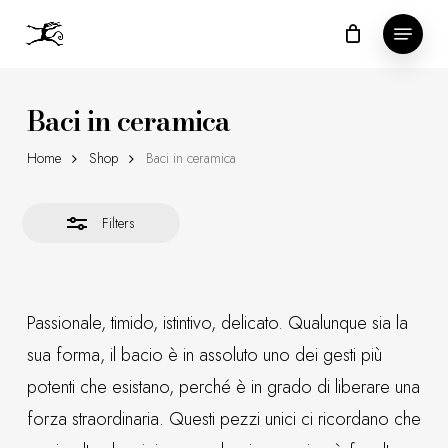
Skip
Menu
to
Close
Close
main
Filters
Menu
content
Baci in ceramica
Home
Shop
Baci in ceramica
Filters
Passionale, timido, istintivo, delicato. Qualunque sia la
sua forma, il bacio è in assoluto uno dei gesti più
potenti che esistano, perché è in grado di liberare una
forza straordinaria. Questi pezzi unici ci ricordano che