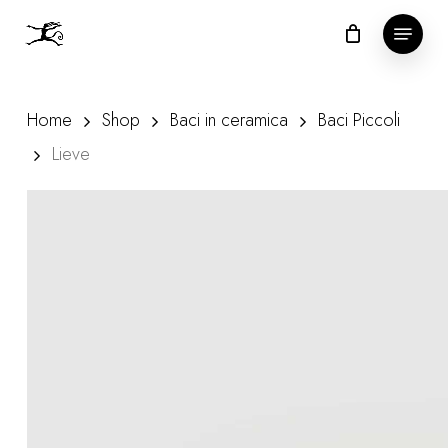
Skip
Menu
to
Close
main
Menu
content
Home
Shop
Baci in ceramica
Baci Piccoli
Lieve