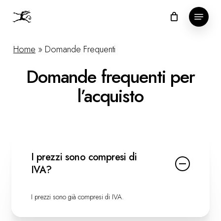
Skip
Menu
to
Close
main
Menu
Home
»
Domande Frequenti
content
Domande frequenti per
l’acquisto
I prezzi sono compresi di
IVA?
I prezzi sono già compresi di IVA.